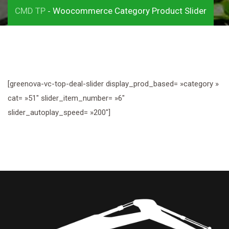
CMD TP
Woocommerce Category Product Slider
-
[greenova-vc-top-deal-slider display_prod_based= »category »
cat= »51″ slider_item_number= »6″
slider_autoplay_speed= »200″]