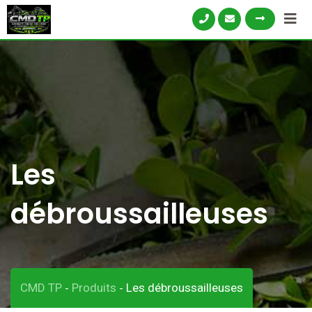
Skip
to
content
Les
débroussailleuses
CMD TP
Produits
Les débroussailleuses
-
-