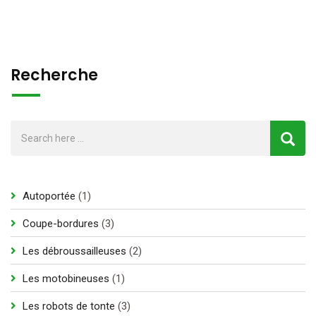
Recherche
1
Autoportée
1
produit
3
Coupe-bordures
3
produits
2
Les débroussailleuses
2
produits
1
Les motobineuses
1
produit
3
Les robots de tonte
3