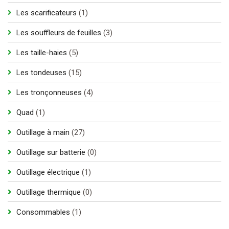
produits
1
Les scarificateurs
1
produit
3
Les souffleurs de feuilles
3
produits
5
Les taille-haies
5
produits
15
Les tondeuses
15
produits
4
Les tronçonneuses
4
produits
1
Quad
1
produit
27
Outillage à main
27
produits
0
Outillage sur batterie
0
produit
1
Outillage électrique
1
produit
0
Outillage thermique
0
produit
1
Consommables
1
produit