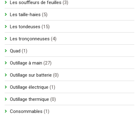
3
Les souffleurs de feuilles
3
produits
5
Les taille-haies
5
produits
15
Les tondeuses
15
produits
4
Les tronçonneuses
4
produits
1
Quad
1
produit
27
Outillage à main
27
produits
0
Outillage sur batterie
0
produit
1
Outillage électrique
1
produit
0
Outillage thermique
0
produit
1
Consommables
1
produit