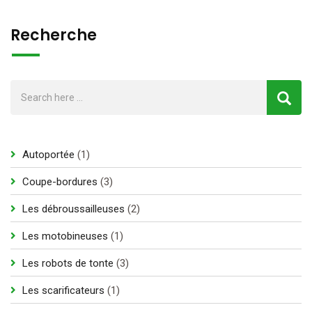
Recherche
1
Autoportée
1
produit
3
Coupe-bordures
3
produits
2
Les débroussailleuses
2
produits
1
Les motobineuses
1
produit
3
Les robots de tonte
3
produits
1
Les scarificateurs
1
produit