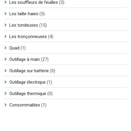
3
Les souffleurs de feuilles
3
produits
5
Les taille-haies
5
produits
15
Les tondeuses
15
produits
4
Les tronçonneuses
4
produits
1
Quad
1
produit
27
Outillage à main
27
produits
0
Outillage sur batterie
0
produit
1
Outillage électrique
1
produit
0
Outillage thermique
0
produit
1
Consommables
1
produit