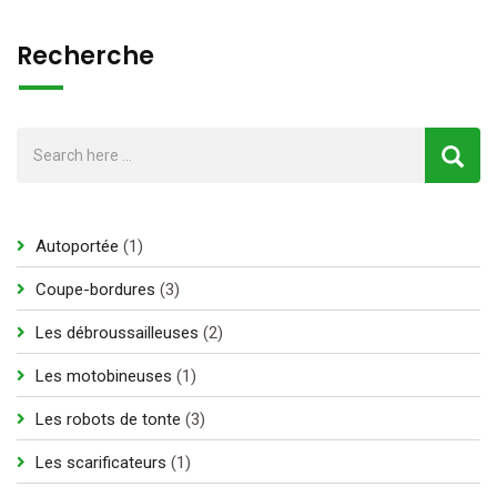
Recherche
1
Autoportée
1
produit
3
Coupe-bordures
3
produits
2
Les débroussailleuses
2
produits
1
Les motobineuses
1
produit
3
Les robots de tonte
3
produits
1
Les scarificateurs
1
produit