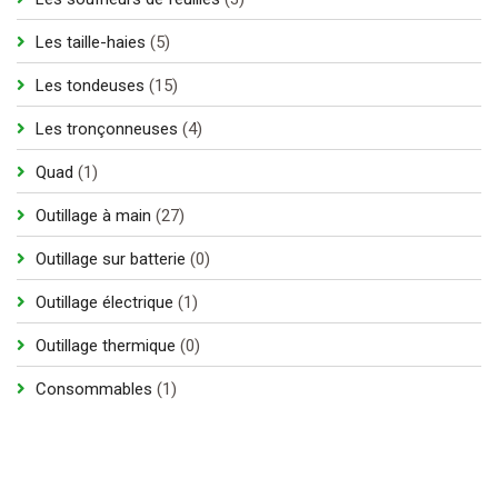
produits
5
Les taille-haies
5
produits
15
Les tondeuses
15
produits
4
Les tronçonneuses
4
produits
1
Quad
1
produit
27
Outillage à main
27
produits
0
Outillage sur batterie
0
produit
1
Outillage électrique
1
produit
0
Outillage thermique
0
produit
1
Consommables
1
produit