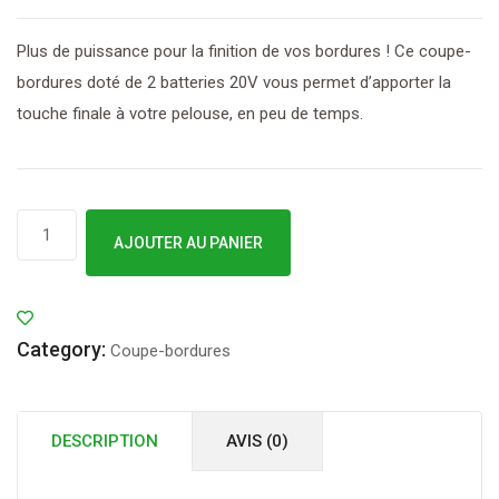
Plus de puissance pour la finition de vos bordures ! Ce coupe-
bordures doté de 2 batteries 20V vous permet d’apporter la
touche finale à votre pelouse, en peu de temps.
quantité
AJOUTER AU PANIER
de
Coupe-
batterie
Category:
à
Coupe-bordures
batterie
STIGA
DESCRIPTION
AVIS (0)
GT
300e