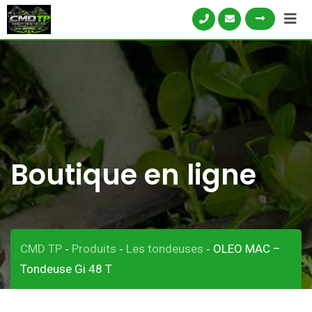
Skip
to
content
Boutique en ligne
CMD TP
Produits
Les tondeuses
OLEO MAC –
-
-
-
Tondeuse Gi 48 T