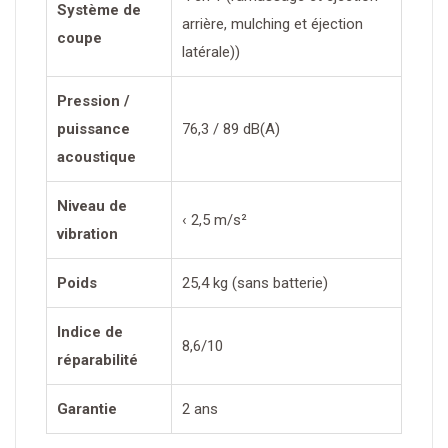
Système de
arrière, mulching et éjection
coupe
latérale))
Pression /
puissance
76,3 / 89 dB(A)
acoustique
Niveau de
‹ 2,5 m/s²
vibration
Poids
25,4 kg (sans batterie)
Indice de
8,6/10
réparabilité
Garantie
2 ans