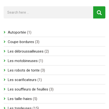
1
Autoportée
1
produit
3
Coupe-bordures
3
produits
2
Les débroussailleuses
2
produits
1
Les motobineuses
1
produit
3
Les robots de tonte
3
produits
1
Les scarificateurs
1
produit
3
Les souffleurs de feuilles
3
produits
5
Les taille-haies
5
produits
15
Les tondeuses
15