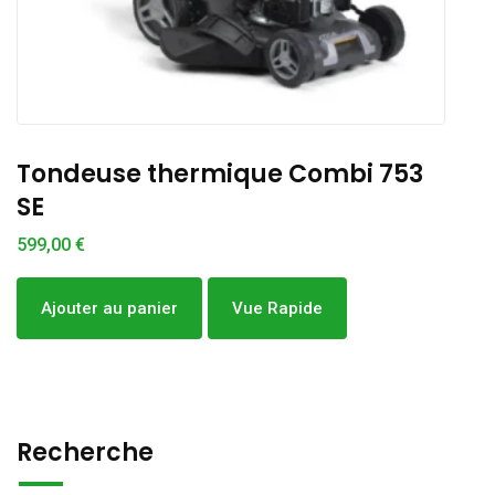
Tondeuse thermique Combi 753
SE
3
599,00
€
Ajouter au panier
Vue Rapide
Recherche