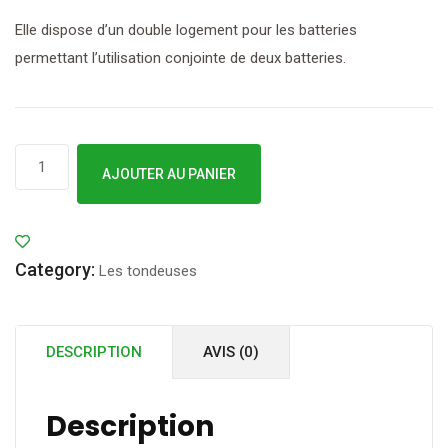
Elle dispose d’un double logement pour les batteries
permettant l’utilisation conjointe de deux batteries.
quantité
AJOUTER AU PANIER
de
OLEO
MAC
Category:
-
Les tondeuses
Tondeuse
Gi
DESCRIPTION
AVIS (0)
48
T
Description