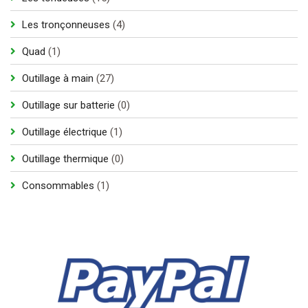
produits
4
Les tronçonneuses
4
produits
1
Quad
1
produit
27
Outillage à main
27
produits
0
Outillage sur batterie
0
produit
1
Outillage électrique
1
produit
0
Outillage thermique
0
produit
1
Consommables
1
produit