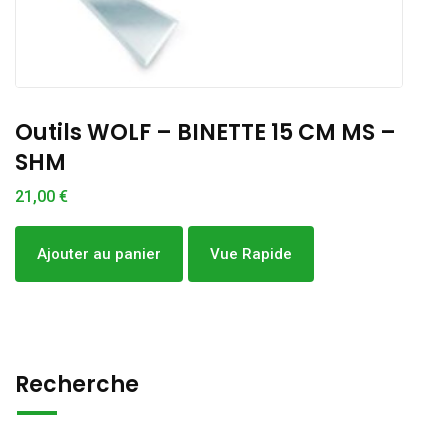
Outils WOLF – BINETTE 15 CM MS –
SHM
21,00
€
1
Ajouter au panier
Vue Rapide
Recherche