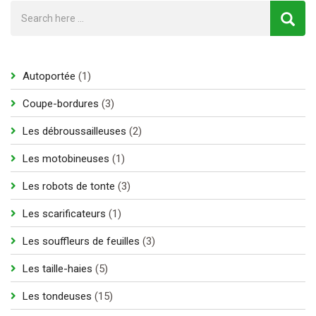
1
Autoportée
1
produit
3
Coupe-bordures
3
produits
2
Les débroussailleuses
2
produits
1
Les motobineuses
1
produit
3
Les robots de tonte
3
produits
1
Les scarificateurs
1
produit
3
Les souffleurs de feuilles
3
produits
5
Les taille-haies
5
produits
15
Les tondeuses
15
produits