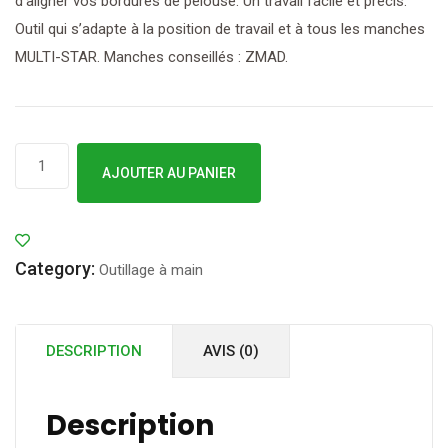
d’aligner vos bordures de pelouse. Un travail facile et précis.
Outil qui s’adapte à la position de travail et à tous les manches
MULTI-STAR. Manches conseillés : ZMAD.
quantité
AJOUTER AU PANIER
de
Outils
WOLF
Category:
-
Outillage à main
DRESSE-
BORDURE
DESCRIPTION
AVIS (0)
MS
-
RMM
Description