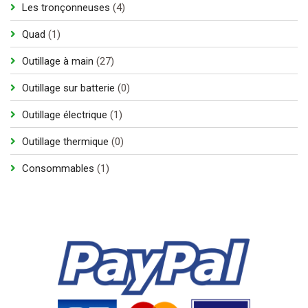
4
Les tronçonneuses
4
produits
1
Quad
1
produit
27
Outillage à main
27
produits
0
Outillage sur batterie
0
produit
1
Outillage électrique
1
produit
0
Outillage thermique
0
produit
1
Consommables
1
produit