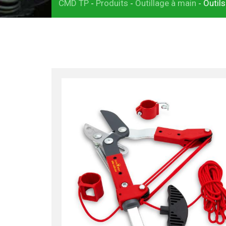
CMD TP
Produits
Outillage à main
Outil
-
-
-