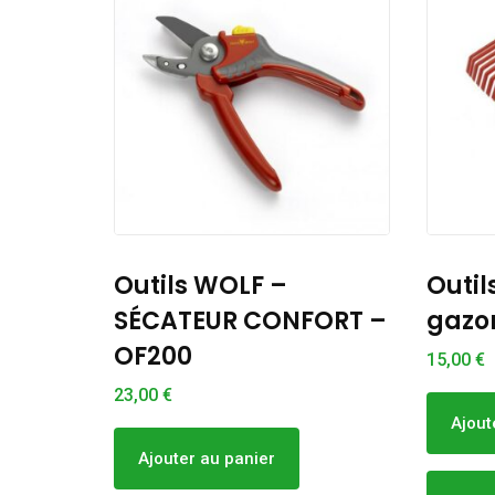
Outils WOLF – Balai à
Outil
ORT –
gazon 42 cm – UIM
14 DE
DRM3
15,00
€
18,00
€
Ajouter au panier
Ajout