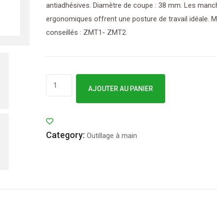
antiadhésives. Diamètre de coupe : 38 mm. Les manc
ergonomiques offrent une posture de travail idéale.
conseillés : ZMT1- ZMT2.
quantité
AJOUTER AU PANIER
de
Outils
WOLF
Category:
-
Outillage à main
Échenilloir
à
coupe
mixte
+
guide