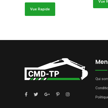
Vue Rapide
Vue 
Ment
Qui so
Conditi
Politiqu