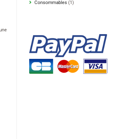
1
Consommables
1
produit
’une