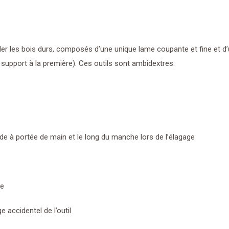
corde
MULTI-
STAR
ller les bois durs, composés d’une unique lame coupante et fine et d
-
support à la première). Ces outils sont ambidextres.
ORM2
rde à portée de main et le long du manche lors de l’élagage
le
accidentel de l’outil