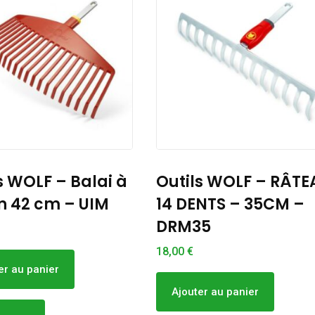
s WOLF – RÂTEAU
Outils WOLF –
NTS – 35CM –
MANCHE ALU 1,40M 
5
ZMA140
23,00
€
er au panier
Ajouter au panier