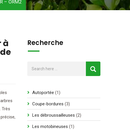
TAR – ORM2
r à
Recherche
rde
1
bles
Autoportée
1
produit
 arbres
3
Coupe-bordures
3
. Très
produits
2
Les débroussailleuses
2
 précise,
produits
1
Les motobineuses
1