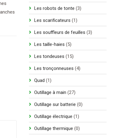
hes
produit
3
Les robots de tonte
3
 Manches
produits
1
Les scarificateurs
1
produit
3
Les souffleurs de feuilles
3
produits
5
Les taille-haies
5
produits
15
Les tondeuses
15
produits
4
Les tronçonneuses
4
produits
1
Quad
1
produit
27
Outillage à main
27
produits
0
Outillage sur batterie
0
produit
1
Outillage électrique
1
produit
0
Outillage thermique
0
produit