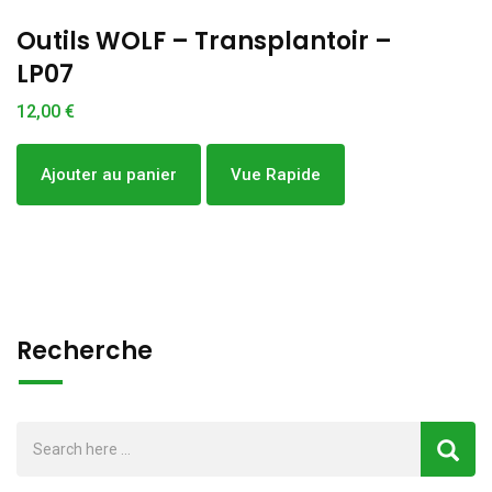
Outils WOLF – Transplantoir –
LP07
t
à
12,00
€
5
Ajouter au panier
Vue Rapide
Recherche