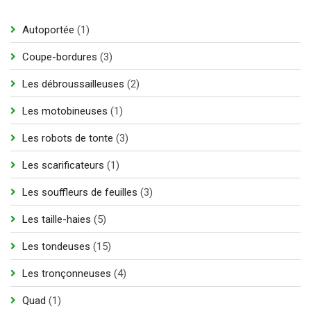
1
Autoportée
1
produit
3
Coupe-bordures
3
produits
2
Les débroussailleuses
2
produits
1
Les motobineuses
1
produit
3
Les robots de tonte
3
produits
1
Les scarificateurs
1
produit
3
Les souffleurs de feuilles
3
produits
5
Les taille-haies
5
produits
15
Les tondeuses
15
produits
4
Les tronçonneuses
4
produits
1
Quad
1