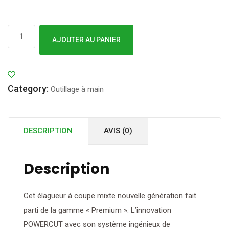
quantité
AJOUTER AU PANIER
de
Outils
WOLF
Category:
-
Outillage à main
ÉLAGUEUR
TÉLESCOPIQUE
DESCRIPTION
AVIS (0)
-
OR900T
Description
Cet élagueur à coupe mixte nouvelle génération fait
parti de la gamme « Premium ». L’innovation
POWERCUT avec son système ingénieux de