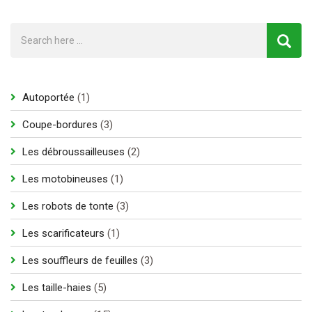
1
Autoportée
1
produit
3
Coupe-bordures
3
produits
2
Les débroussailleuses
2
produits
1
Les motobineuses
1
produit
3
Les robots de tonte
3
produits
1
Les scarificateurs
1
produit
3
Les souffleurs de feuilles
3
produits
5
Les taille-haies
5
produits