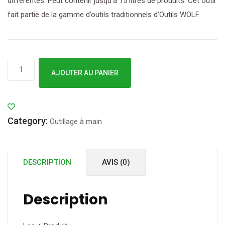
différentes. Peut contenir jusqu’à 15 litres de produits. Cet outil
fait partie de la gamme d’outils traditionnels d’Outils WOLF.
quantité
AJOUTER AU PANIER
de
Outils
Wolf
Category:
-
Outillage à main
Epandeur
multi-
DESCRIPTION
AVIS (0)
usages
-
WE
Description