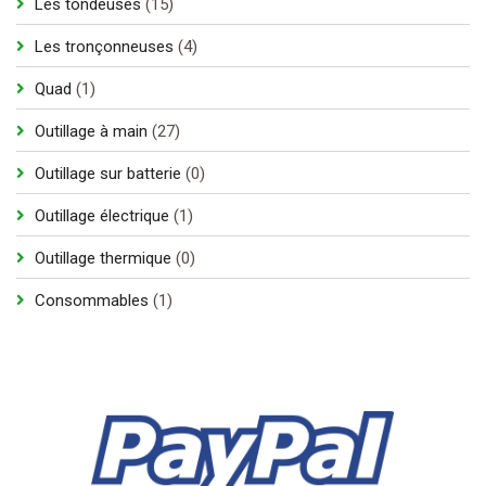
15
Les tondeuses
15
produits
4
Les tronçonneuses
4
produits
1
Quad
1
produit
27
Outillage à main
27
produits
0
Outillage sur batterie
0
produit
1
Outillage électrique
1
produit
0
Outillage thermique
0
produit
1
Consommables
1
produit