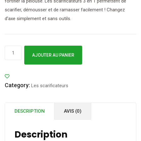
fortifier la pelouse. Les scarificateurs 3 en 1 permettent de
scarifier, démousser et de ramasser facilement ! Changez
d’axe simplement et sans outils.
quantité
AJOUTER AU PANIER
de
Outils
WOLF
Category:
-
Les scarificateurs
SCARIFICATEUR
/
DESCRIPTION
AVIS (0)
DEMOUSSEUR
-
URB38B
Description