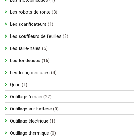
produit
3
Les robots de tonte
3
produits
1
Les scarificateurs
1
produit
3
Les souffleurs de feuilles
3
produits
5
Les taille-haies
5
produits
15
Les tondeuses
15
produits
4
Les tronçonneuses
4
produits
1
Quad
1
produit
27
Outillage à main
27
produits
0
Outillage sur batterie
0
produit
1
Outillage électrique
1
produit
0
Outillage thermique
0