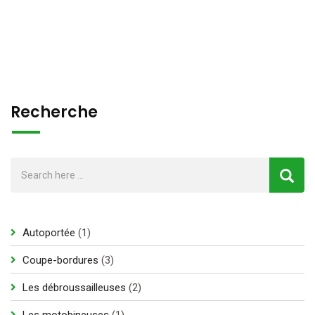
Recherche
1
Autoportée
1
produit
3
Coupe-bordures
3
produits
2
Les débroussailleuses
2
produits
1
Les motobineuses
1