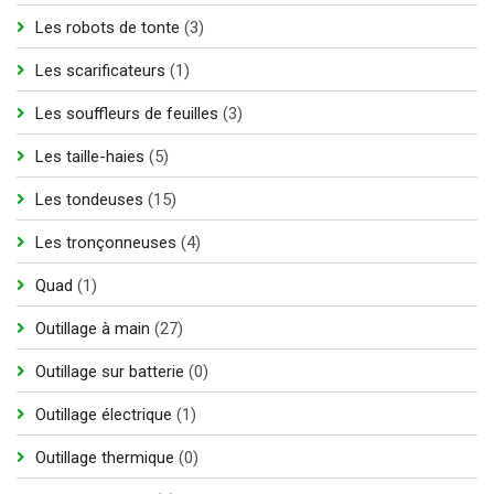
produit
3
Les robots de tonte
3
produits
1
Les scarificateurs
1
produit
3
Les souffleurs de feuilles
3
produits
5
Les taille-haies
5
produits
15
Les tondeuses
15
produits
4
Les tronçonneuses
4
produits
1
Quad
1
produit
27
Outillage à main
27
produits
0
Outillage sur batterie
0
produit
1
Outillage électrique
1
produit
0
Outillage thermique
0
produit